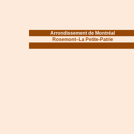
Arrondissement de Montréal
Rosemont–La Petite-Patrie
.......................................................................................