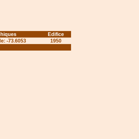
hiques
Edifice
de: -73.6053
1950
.................................
........................