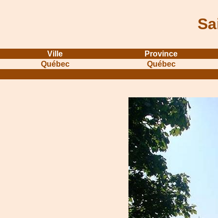
Sa
Ville
Province
Québec
Québec
...........................................................
...............................................
.....