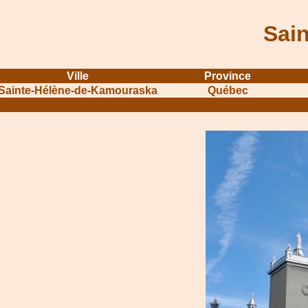
Sai
Ville
Province
Sainte-Hélène-de-Kamouraska
Québec
...........................................................
...............................................
.....