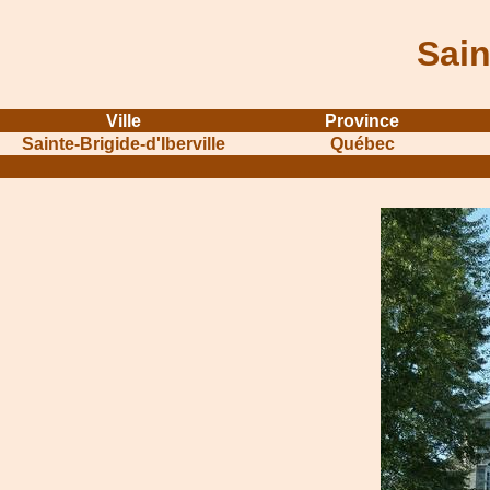
Sain
Ville
Province
Sainte-Brigide-d'Iberville
Québec
...........................................................
...............................................
.....