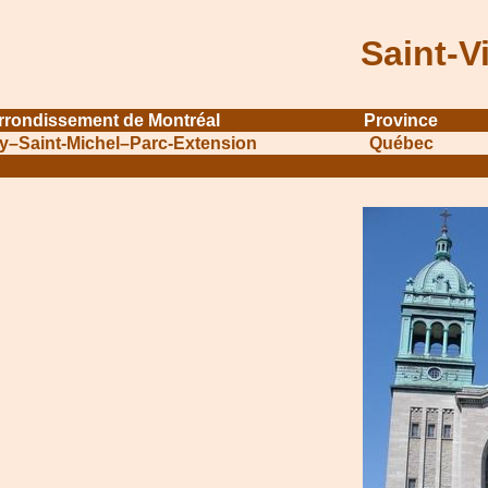
Saint-V
rrondissement de Montréal
Province
ay–Saint-Michel–Parc-Extension
Québec
....................................................................
...........................................