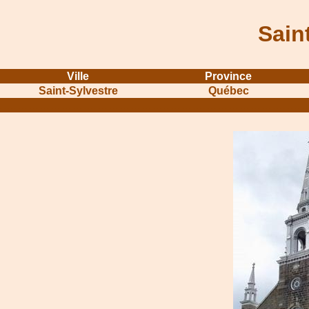
Sain
Ville
Province
Saint-Sylvestre
Québec
...........................................................
...............................................
.....