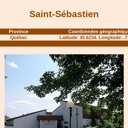
Saint-Sébastien
Province
Coordonnées géographiqu
Québec
Latitude: 45.6234, Longitude: -
........................................
.......................................................................