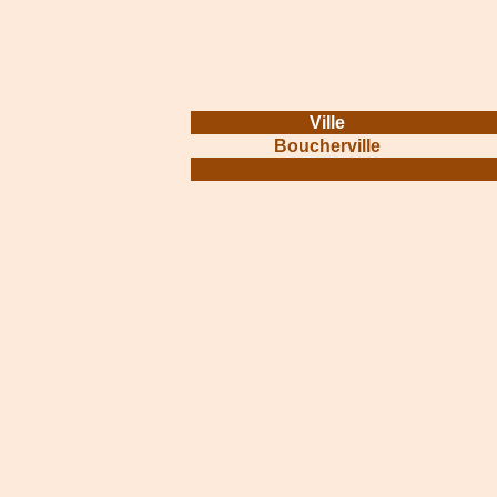
Ville
Boucherville
.............................................................
.......