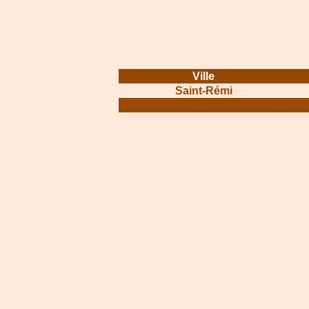
Ville
Saint-Rémi
.............................................................
.......