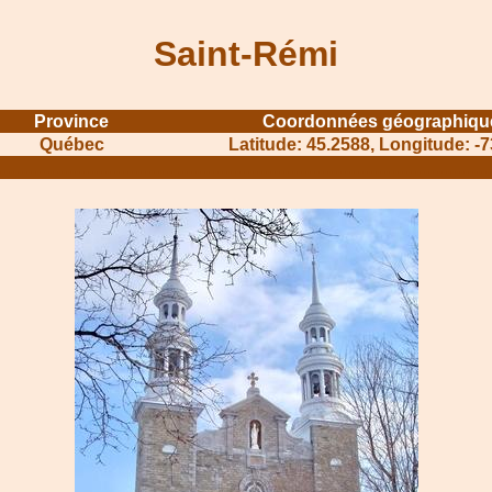
Saint-Rémi
Province
Coordonnées géographiqu
Québec
Latitude: 45.2588, Longitude: -
........................................
.......................................................................