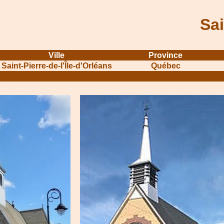
Sai
Ville
Province
Saint-Pierre-de-l'Île-d'Orléans
Québec
...........................................................
...............................................
.....