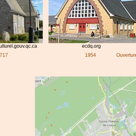
ulturel.gouv.qc.ca
ecdq.org
717
1954
Ouverture