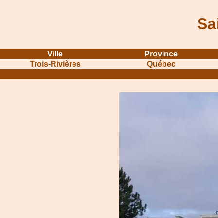
Sa
Ville
Province
Trois-Rivières
Québec
...........................................................
...............................................
.....