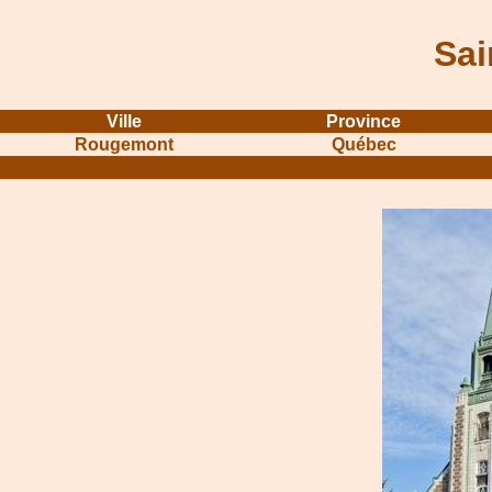
Sai
Ville
Province
Rougemont
Québec
...........................................................
...............................................
.....