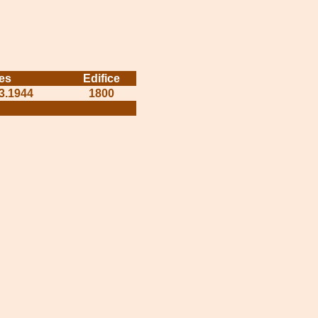
es
Edifice
73.1944
1800
........................
........................