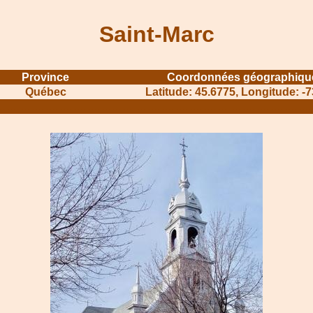
Saint-Marc
Province
Coordonnées géographiqu
Québec
Latitude: 45.6775, Longitude: -
........................................
.......................................................................