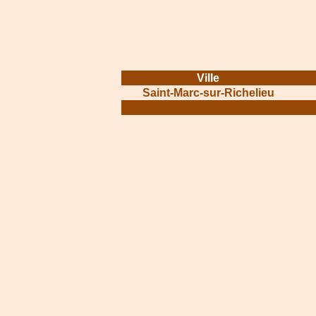
Ville
Saint-Marc-sur-Richelieu
.............................................................
.......