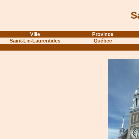
S
Ville
Province
Saint-Lin-Laurentides
Québec
...........................................................
...............................................
.....