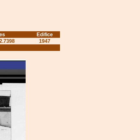
es
Edifice
72.7398
1947
........................
........................