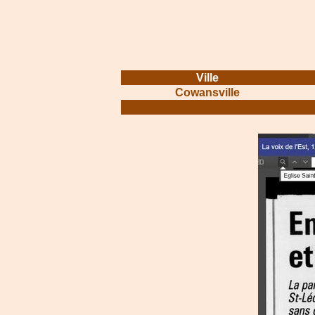
Ville
Cowansville
.............................................................
.......