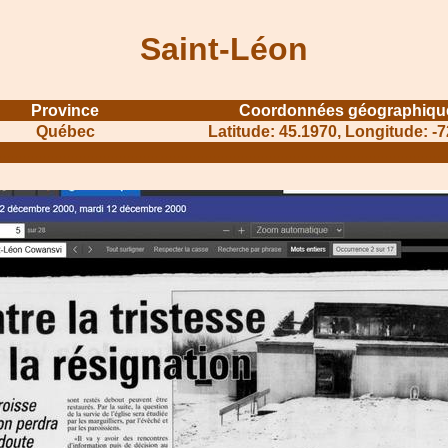
Saint-Léon
Province
Coordonnées géographiqu
Québec
Latitude: 45.1970, Longitude: -
........................................
.......................................................................