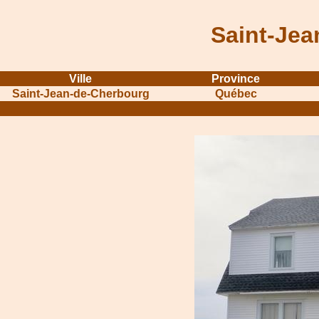
Saint-Jea
Ville
Province
Saint-Jean-de-Cherbourg
Québec
...........................................................
...............................................
.....