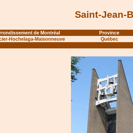
Saint-Jean-B
rrondissement de Montréal
Province
cier-Hochelaga-Maisonneuve
Québec
....................................................................
...........................................