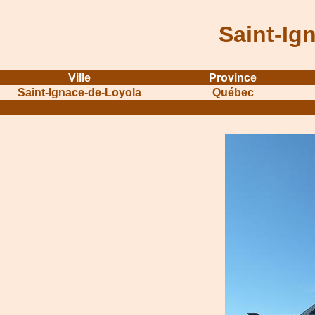
Saint-Ig
Ville
Province
Saint-Ignace-de-Loyola
Québec
...........................................................
...............................................
.....