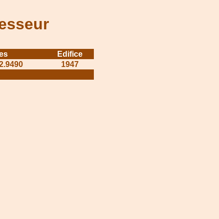
fesseur
es
Edifice
72.9490
1947
........................
........................