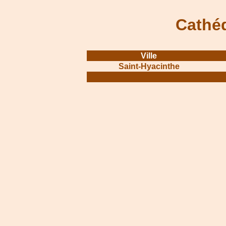
Cathéd
Ville
Saint-Hyacinthe
.............................................................
.......