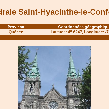
rale Saint-Hyacinthe-le-Con
Province
Coordonnées géographiqu
Québec
Latitude: 45.6247, Longitude: -
........................................
.......................................................................