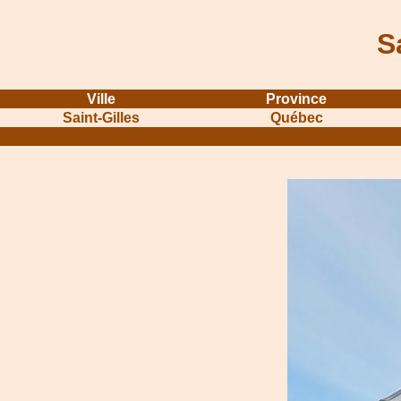
S
Ville
Province
Saint-Gilles
Québec
...........................................................
...............................................
.....