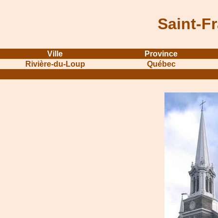
Saint-F
Ville
Province
Rivière-du-Loup
Québec
...........................................................
...............................................
.....