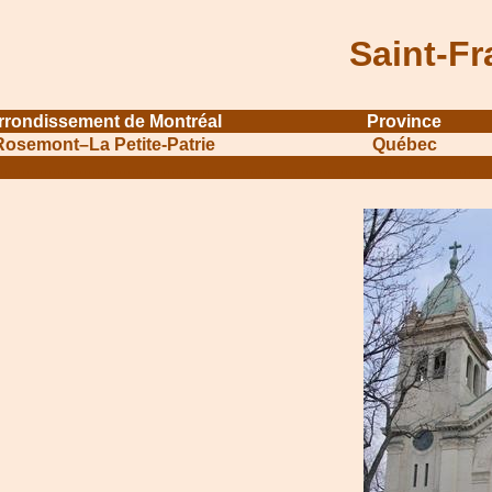
Saint-F
rrondissement de Montréal
Province
Rosemont–La Petite-Patrie
Québec
....................................................................
...........................................