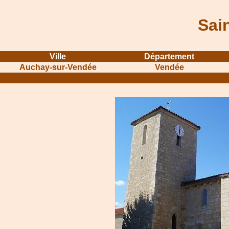
Sai
Ville
Département
Auchay-sur-Vendée
Vendée
...........................................................
...............................................
.....