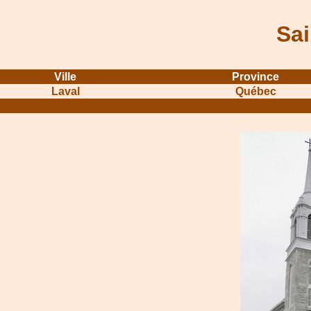
Sai
Ville
Province
Laval
Québec
....................................................................
...........................................