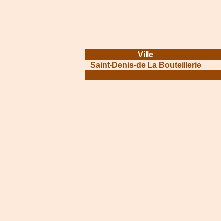
Ville
Saint-Denis-de La Bouteillerie
.............................................................
.......