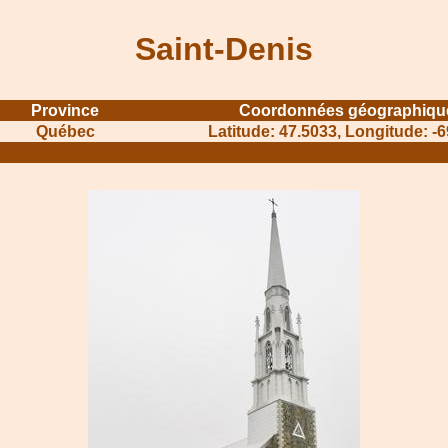
Saint-Denis
Province
Coordonnées géographiqu
Québec
Latitude: 47.5033, Longitude: -
........................................
.......................................................................