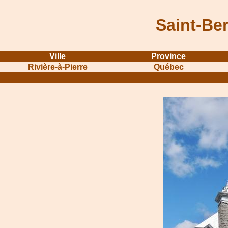
Saint-Be
Ville
Province
Rivière-à-Pierre
Québec
...........................................................
...............................................
.....