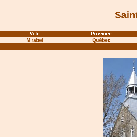
Sain
Ville
Province
Mirabel
Québec
...........................................................
...............................................
.....