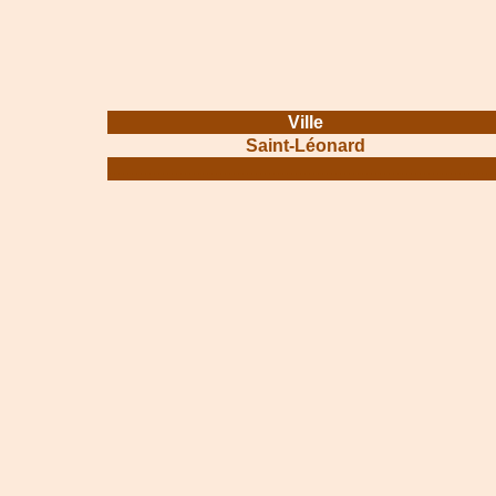
Ville
Saint-Léonard
.......................................................................................