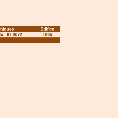
hiques
Edifice
de: -67.9072
1965
.................................
........................