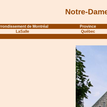
Notre-Dame
rrondissement de Montréal
Province
LaSalle
Québec
....................................................................
...........................................