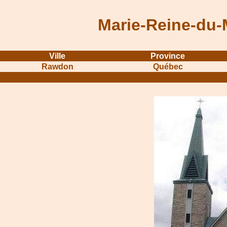
Marie-Reine-du-
Ville
Province
Rawdon
Québec
...........................................................
...............................................
.....